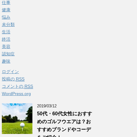
仕事
健康
悩み
未分類
生活
終活
美容
認知症
趣味
ログイン
投稿の
RSS
コメントの
RSS
WordPress.org
2019/03/12
50代・60代女性におすす
めのゴルフウエアは？お
すすめブランドやコーデ