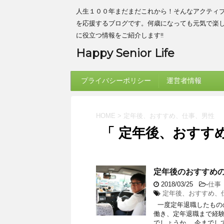
人生１００年まだまだこれから！そんなアクティ
を応援するブログです。何歳になっても元気で楽
に役立つ情報をご紹介します!!
Happy Senior Life
プライバシーポリシー
運営者情報
HOME
>
定年後、おすすめ、仕事、男性
「 定年後、おすすめ
定年後のおすすめの
2018/03/25
-
仕事
定年後、おすすめ、
一度定年退職したもの
働き、定年退職まで経
でしょうか。 今までしてき