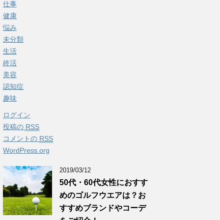
仕事
健康
悩み
未分類
生活
終活
美容
認知症
趣味
ログイン
投稿の
RSS
コメントの
RSS
WordPress.org
2019/03/12
50代・60代女性におすす
めのゴルフウエアは？お
すすめブランドやコーデ